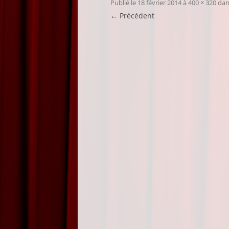
Publié le
18 février 2014
à
400 × 320
da
← Précédent