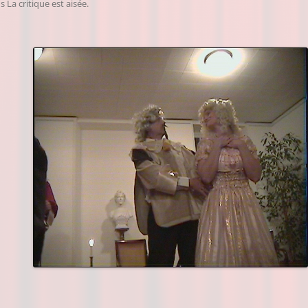
ns
La critique est aisée
.