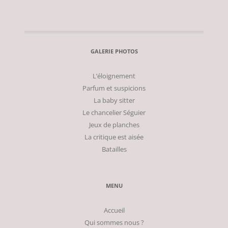
GALERIE PHOTOS
L’éloignement
Parfum et suspicions
La baby sitter
Le chancelier Séguier
Jeux de planches
La critique est aisée
Batailles
MENU
Accueil
Qui sommes nous ?