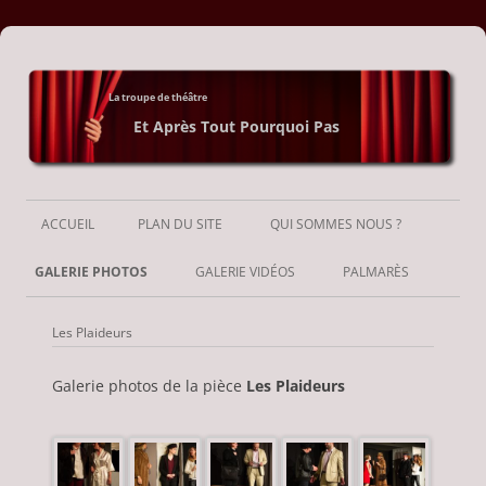
La troupe de théâtre
Et Après Tout Pourquoi Pas
Aller
au
ACCUEIL
PLAN DU SITE
QUI SOMMES NOUS ?
contenu
GALERIE PHOTOS
GALERIE VIDÉOS
PALMARÈS
Les Plaideurs
Galerie photos de la pièce
Les Plaideurs