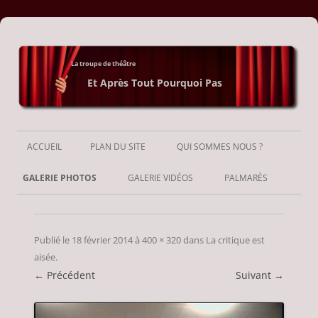
La troupe de théâtre
Et Après Tout Pourquoi Pas
Aller
au
ACCUEIL
PLAN DU SITE
QUI SOMMES NOUS ?
contenu
GALERIE PHOTOS
GALERIE VIDÉOS
PALMARÈS
Publié le
18 février 2014
à
400 × 320
dans
La critique est
aisée
.
← Précédent
Suivant →