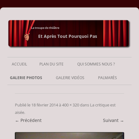
La troupe de théâtre
Et Après Tout Pourquoi Pas
Aller
au
ACCUEIL
PLAN DU SITE
QUI SOMMES NOUS ?
contenu
GALERIE PHOTOS
GALERIE VIDÉOS
PALMARÈS
Publié le
18 février 2014
à
400 × 320
dans
La critique est
aisée
.
← Précédent
Suivant →