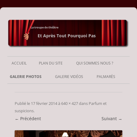
La troupe de théâtre
Et Après Tout Pourquoi Pas
Aller
au
ACCUEIL
PLAN DU SITE
QUI SOMMES NOUS ?
contenu
GALERIE PHOTOS
GALERIE VIDÉOS
PALMARÈS
Publié le
17 février 2014
à
640 × 427
dans
Parfum et
suspicions
.
← Précédent
Suivant →