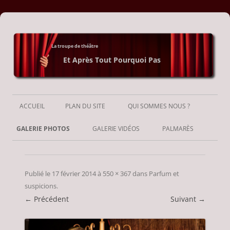
La troupe de théâtre
Et Après Tout Pourquoi Pas
Aller
au
ACCUEIL
PLAN DU SITE
QUI SOMMES NOUS ?
contenu
GALERIE PHOTOS
GALERIE VIDÉOS
PALMARÈS
Publié le
17 février 2014
à
550 × 367
dans
Parfum et
suspicions
.
← Précédent
Suivant →