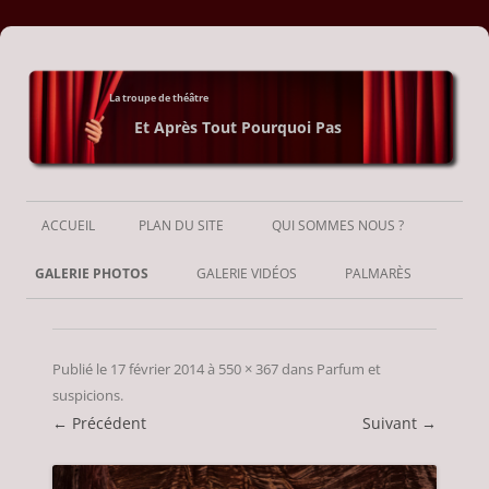
La troupe de théâtre
Et Après Tout Pourquoi Pas
Aller
au
ACCUEIL
PLAN DU SITE
QUI SOMMES NOUS ?
contenu
GALERIE PHOTOS
GALERIE VIDÉOS
PALMARÈS
Publié le
17 février 2014
à
550 × 367
dans
Parfum et
suspicions
.
← Précédent
Suivant →