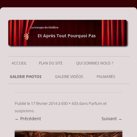
La troupe de théâtre
Et Après Tout Pourquoi Pas
Aller
au
ACCUEIL
PLAN DU SITE
QUI SOMMES NOUS ?
contenu
GALERIE PHOTOS
GALERIE VIDÉOS
PALMARÈS
Publié le
17 février 2014
à
650 × 433
dans
Parfum et
suspicions
.
← Précédent
Suivant →