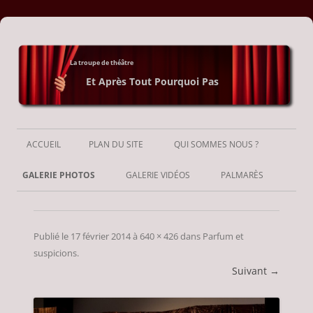
La troupe de théâtre
Et Après Tout Pourquoi Pas
Aller
au
ACCUEIL
PLAN DU SITE
QUI SOMMES NOUS ?
contenu
GALERIE PHOTOS
GALERIE VIDÉOS
PALMARÈS
Publié le
17 février 2014
à
640 × 426
dans
Parfum et
suspicions
.
Suivant →