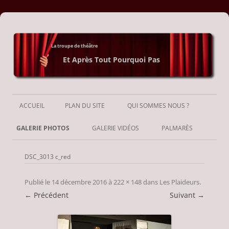
La troupe de théâtre
Et Après Tout Pourquoi Pas
Aller
au
ACCUEIL
PLAN DU SITE
QUI SOMMES NOUS ?
contenu
GALERIE PHOTOS
GALERIE VIDÉOS
PALMARÈS
DSC_3013 c_red
Publié le
14 décembre 2016
à
222 × 148
dans
Les Plaideurs
.
← Précédent
Suivant →