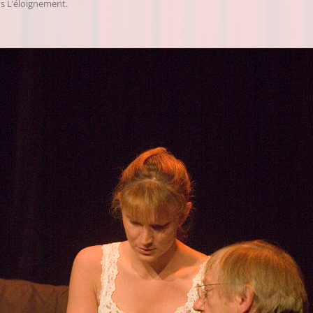
ns
L’éloignement
.