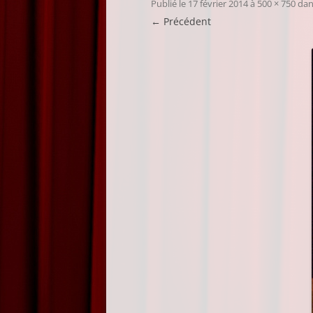
Publié le
17 février 2014
à
500 × 750
da
← Précédent