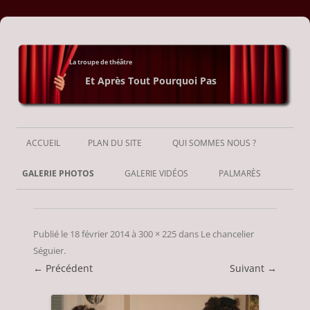
La troupe de théâtre
Et Après Tout Pourquoi Pas
Aller
au
ACCUEIL
PLAN DU SITE
QUI SOMMES NOUS ?
contenu
GALERIE PHOTOS
GALERIE VIDÉOS
PALMARÈS
Publié le
18 février 2014
à
300 × 225
dans
Le chancelier
Séguier
.
← Précédent
Suivant →