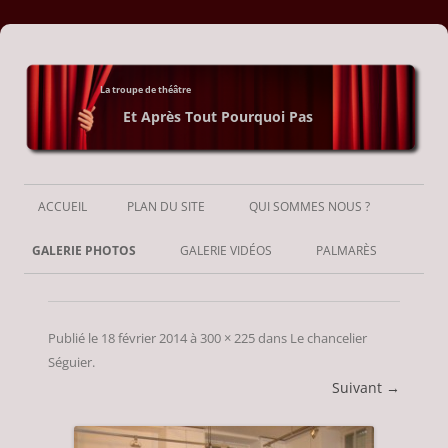
La troupe de théâtre
Et Après Tout Pourquoi Pas
Aller
au
ACCUEIL
PLAN DU SITE
QUI SOMMES NOUS ?
contenu
GALERIE PHOTOS
GALERIE VIDÉOS
PALMARÈS
Publié le
18 février 2014
à
300 × 225
dans
Le chancelier
Séguier
.
Suivant →