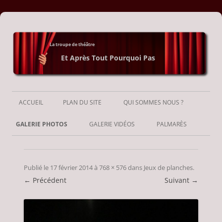
La troupe de théâtre
Et Après Tout Pourquoi Pas
Aller
au
ACCUEIL
PLAN DU SITE
QUI SOMMES NOUS ?
contenu
GALERIE PHOTOS
GALERIE VIDÉOS
PALMARÈS
Publié le
17 février 2014
à
768 × 576
dans
Jeux de planches
.
← Précédent
Suivant →