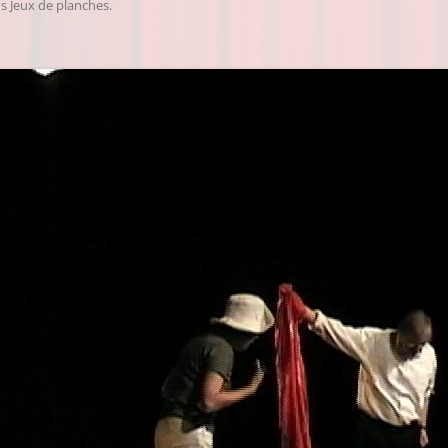
ns
Jeux de planches
.