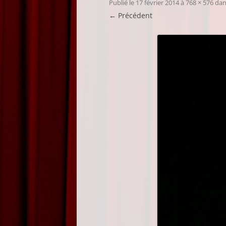
Publié le
17 février 2014
à
768 × 576
da
← Précédent