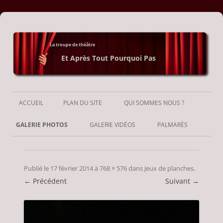
La troupe de théâtre
Et Après Tout Pourquoi Pas
Aller
au
ACCUEIL
PLAN DU SITE
QUI SOMMES NOUS ?
contenu
GALERIE PHOTOS
GALERIE VIDÉOS
PALMARÈS
Publié le
17 février 2014
à
768 × 576
dans
Jeux de planches
.
← Précédent
Suivant →