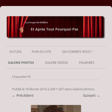
La troupe de théâtre
Et Après Tout Pourquoi Pas
Aller
au
ACCUEIL
PLAN DU SITE
QUI SOMMES NOUS ?
contenu
GALERIE PHOTOS
GALERIE VIDÉOS
PALMARÈS
Chancelier10
Publié le
18 février 2014
à
200 × 267
dans
Galerie photos
.
← Précédent
Suivant →